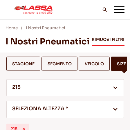
Home
I Nostri Pneumatici
TUTTI I PNEUMATICI LASSA
I Nostri Pneumatici
RIMUOVI FILTRI
TROVA UN RIVENDITORE
STAGIONE
SEGMENTO
VEICOLO
SIZE
(1
II BLOG & VIDEO
215
VAI CON LASSA!
SELEZIONA ALTEZZA *
ASSISTENZA & AIUTO
215