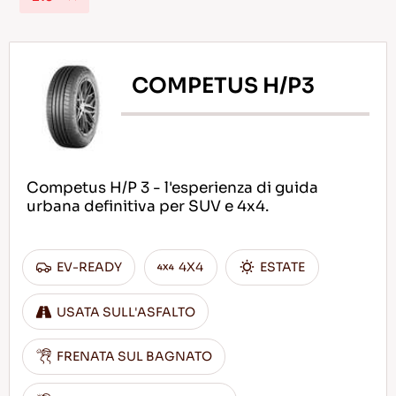
COMPETUS H/P3
IT
Consigli per la Guida nella Neve
Competus H/P 3 - l'esperienza di guida
LEGGI DI PIU
urbana definitiva per SUV e 4x4.
EV-READY
4X4
ESTATE
USATA SULL'ASFALTO
FRENATA SUL BAGNATO