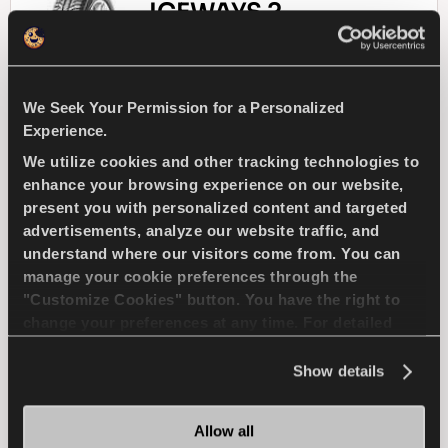
ICEWAYS 2
We Seek Your Permission for a Personalized
Aderenza eccellente e sicurezza per la tua
Experience.
auto
We utilize cookies and other tracking technologies to
enhance your browsing experience on our website,
present you with personalized content and targeted
PASSENGER
INVERNO
advertisements, analyze our website traffic, and
understand where our visitors come from. You can
TRAZIONE SUL GHIACCIO
manage your cookie preferences through the
"Customize Cookies" button. You have the right to
FRENATA SUL GHIACCIO
change your preferences at any time. For detailed
information about the use of cookies, you can view
GESTIONE DEL GHIACCIO
the
Cookie Policy
.
Show details
Allow all
TROVA UN 