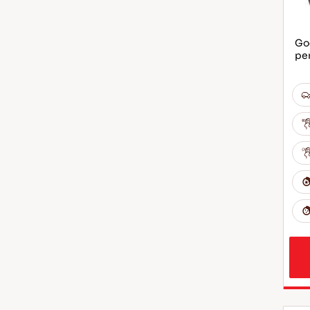
God
per