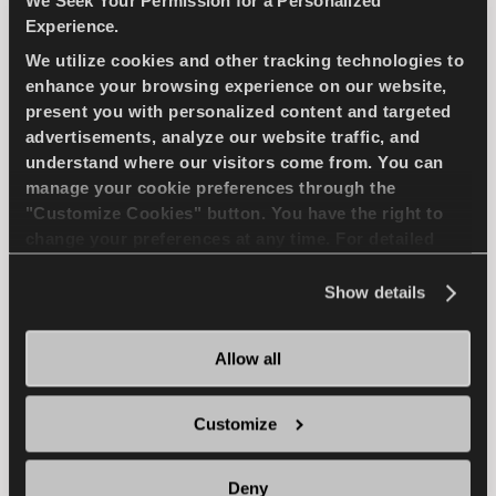
We Seek Your Permission for a Personalized
Experience.
We utilize cookies and other tracking technologies to
شاهدوا هذه الرحلة معنا: معًا في
enhance your browsing experience on our website,
يناير
كل ميل!
present you with personalized content and targeted
2024
advertisements, analyze our website traffic, and
understand where our visitors come from. You can
بفضل القوة والثقة التي تمنحنا إياها مسيرتنا معًا في
manage your cookie preferences through the
كل ميل، نحن فخورون بثباتنا في مواجهة العقبات،
"Customize Cookies" button. You have the right to
ومواصلة مسيرتنا حتى في أصعب التحديات، والتكيف
change your preferences at any time. For detailed
مع كل الظروف. إطارات Lassa هي رفيقك على
information about the use of cookies, you can view
الطريق مهما كانت الظروف؛ كما نقول دائمًا ”معًا في
the
Cookie Policy
.
Show details
كل ميل“.
Allow all
اقرأ المزيد
Customize
Deny