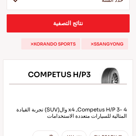
حدد السنة
نتائج التصفية
AR
KORANDO SPORTS
SSANGYONG
نصائح للقيادة في الثلج
اقرأ المزيد
COMPETUS H/P3
Competus H/P 3- 4ـ x4 وال(SUV) تجربة القيادة
المثالية للسيارات متعددة الاستخدامات