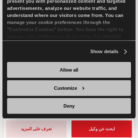
present you with personalized content and targeted
advertisements, analyze our website traffic, and
COMPETUS A/T3
understand where our visitors come from. You can
manage your cookie preferences through the
"Customize Cookies" button. You have the right to
change your preferences at any time. For detailed
information about the use of cookies, you can view
يتحدي كافة الأحوال-الأمان والتماسك لسيارتك الدفع
the
Cookie Policy
.
Show details
الرباعي 4×4
Allow all
4X4
صيف
عمر طويل
Customize
القيادة على جميع التضاريس
المتانة
Deny
الجر على الوحل
الكبح في المناخ الرطب
ابحث عن وكيل
تعرف على المزيد