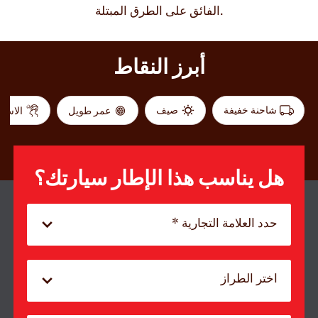
الفائق على الطرق المبتلة.
أبرز النقاط
AR
شاحنة خفيفة
صيف
عمر طويل
الاست
نصائح للقيادة في الثلج
اقرأ المزيد
هل يناسب هذا الإطار سيارتك؟
حدد العلامة التجارية *
اختر الطراز