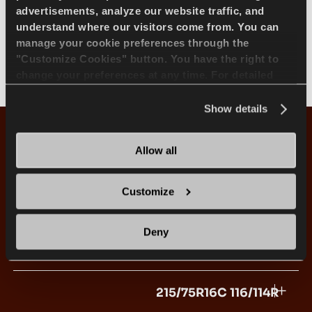
تحسين سلامة الكبح
advertisements, analyze our website traffic, and
understand where our visitors come from. You can
manage your cookie preferences through the
"Customize Cookies" button. You have the right to
يقلل من المخاطر ويزيد من التحكم بفضل مسافة
change your preferences at any time. For detailed
الكبح الأقصر على الطرق المبتلة والجافة.
information about the use of cookies, you can view
the
Cookie Policy
.
Show details
Allow all
Customize
Transway 3+ مقاسات الأنماط
Deny
جميع المقاسات
16''
205/65R16C 107/105T