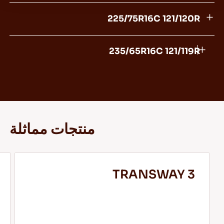
215/75R16C 116/114R
225/75R16C 121/120R
235/65R16C 121/119R
منتجات مماثلة
TRANSWAY 3