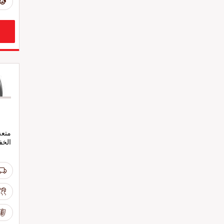
متعة
الخف