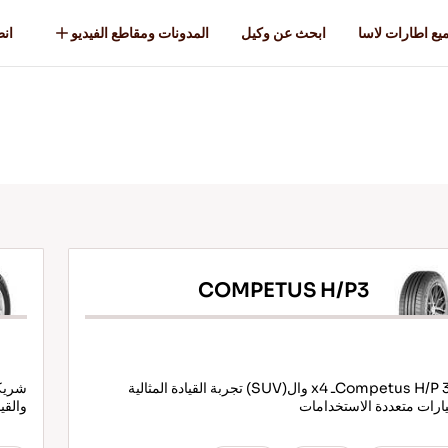
يع اطارات لاسا
ابحث عن وكيل
المدونات ومقاطع الفيديو
انطل
COMPETUS H/P3
Competus H/P 3- 4ـ x4 وال(SUV) تجربة القيادة المثالية
شريكك
ارات متعددة الاستخدامات
والقي