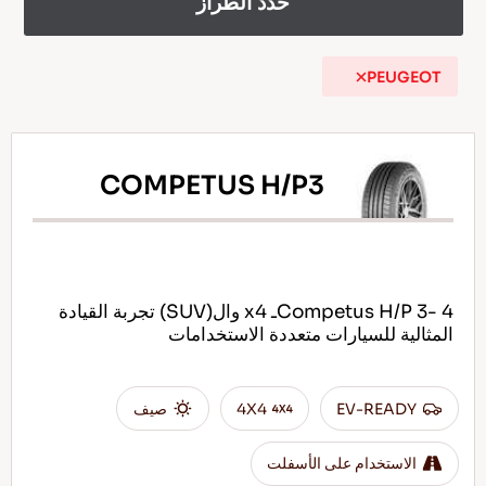
حدد الطراز
PEUGEOT
AR
COMPETUS H/P3
نصائح للقيادة في الثلج
اقرأ المزيد
Competus H/P 3- 4ـ x4 وال(SUV) تجربة القيادة
المثالية للسيارات متعددة الاستخدامات
EV-READY
4X4
صيف
الاستخدام على الأسفلت