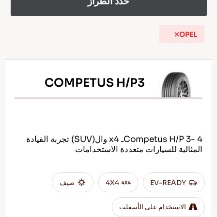
حدد الطراز
OPEL
AR
COMPETUS H/P3
نصائح للقيادة في الثلج
اقرأ المزيد
Competus H/P 3- 4ـ x4 وال(SUV) تجربة القيادة
المثالية للسيارات متعددة الاستخدامات
EV-READY
4X4
صيف
الاستخدام على الأسفلت