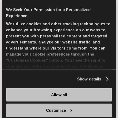
We Seek Your Permission for a Personalized
Experience.
4X4
شتاء
الاستخدام في الثلج
We utilize cookies and other tracking technologies to
enhance your browsing experience on our website,
الكبح على الثلج
الاستخدام في المناخ الرطب
present you with personalized content and targeted
advertisements, analyze our website traffic, and
الكبح في المناخ الرطب
understand where our visitors come from. You can
manage your cookie preferences through the
"Customize Cookies" button. You have the right to
ابحث عن وكيل
تعرف على المزيد
change your preferences at any time. For detailed
information about the use of cookies, you can view
the
Cookie Policy
.
Show details
WINTUS 2
Allow all
Customize