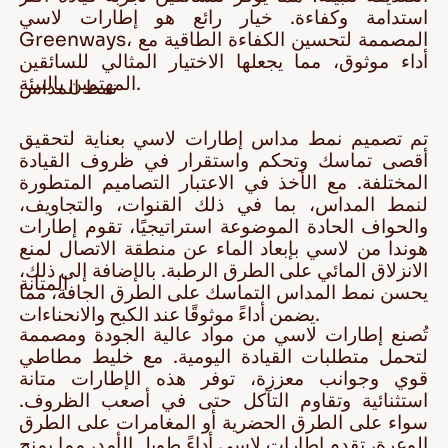
استدامة وكفاءة. خيار رائع هو إطارات لاسي
Greenways، المصممة لتحسين الكفاءة الطاقية مع
أداء موثوق، مما يجعلها الاختيار المثالي للسائقين
المهتمين بالبيئة.
نمط المداس
تم تصميم نمط مداس إطارات لاسي بعناية لتحقيق
أقصى تماسك وتحكم واستقرار في ظروف القيادة
المختلفة. مع الأخذ في الاعتبار التصاميم المتطورة
لنمط المداس، بما في ذلك القنوات، والتجاويف،
والحواف الحادة الموضوعة استراتيجيًا، تقوم إطارات
هوندا من لاسي بإبعاد الماء عن منطقة الاتصال لمنع
الانزلاق المائي على الطرق الرطبة. بالإضافة إلى ذلك،
المتانة
يحسن نمط المداس التماسك على الطرق الجافة، مما
يضمن أداءً موثوقًا عند الكبح والانحناءات.
تُصنع إطارات لاسي من مواد عالية الجودة ومصممة
لتحمل متطلبات القيادة اليومية. مع خليط مطاطي
قوي وجوانب معززة، توفر هذه الإطارات متانة
استثنائية وتقاوم التآكل حتى في أصعب الظروف.
سواء على الطرق الحضرية أو المغامرات على الطرق
الوعرة، تقدم إطارات لاسي أداءً طويل الأمد، مما يمنح