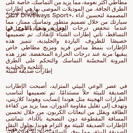
مطاطي أكثر نعومة، مما يزيد من التماسك، خاصة على
الطرق الجافة. من الموديلات الموصى بها هي إطارات
إطارات شتوية
لاسي Driveways Sport+، المصممة لتحسين أداء
سيارتك من خلال تصميم متطور وتماسك ممتاز، مما
عندما تنخفض درجات الحرارة وتبدأ الثلوج في
يوفر تجربة قيادة لا مثيل لها.
التساقط، تأتي إطارات الشتاء لإنقاذك. تم تصميمها
خصيصًا للظروف الباردة والجليدية، تتميز هذه
الإطارات بنمط مداس فريد ومزيج مطاطي خاص
يبقيها مرنة عند درجات الحرارة المنخفضة. تعزز هذه
المرونة المحسّنة التماسك والتحكم على الطرق
الثلجية والجليدية.
إطارات صديقة للبيئة
في عصر الوعي البيئي المتزايد، أصبحت الإطارات
الصديقة للبيئة حلاً مستدامًا. تم تصميمها لتناسب
الطرازات الهجينة مثل هوندا إنسايت وهوندا كلاريتي،
وتهدف إلى تقليل مقاومة الدوران، مما يزيد من كفاءة
الطاقة ويقلل من انبعاثات الكربون. من خلال تحسين
المسافة المقطوعة دون التضحية بالأداء، تتماشى
الإطارات الصديقة للبيئة مع التزام هوندا بحلول النقل
ميزات إطارات هوندا
الصديقة للبيئة، مما يوفر للسائقين تجربة قيادة أكثر