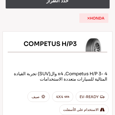
حدد الطراز
HONDA
AR
COMPETUS H/P3
نصائح للقيادة في الثلج
اقرأ المزيد
Competus H/P 3- 4ـ x4 وال(SUV) تجربة القيادة
المثالية للسيارات متعددة الاستخدامات
EV-READY
4X4
صيف
الاستخدام على الأسفلت