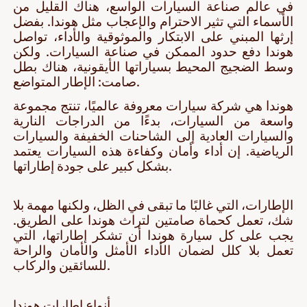
في عالم صناعة السيارات الواسع، هناك القليل من
الأسماء التي تثير الاحترام والإعجاب مثل هوندا. بفضل
إرثها المبني على الابتكار والموثوقية والأداء، تواصل
هوندا دفع حدود الممكن في صناعة السيارات. ولكن
وسط الضجيج المحيط بسياراتها الأيقونية، هناك بطل
صامت: الإطار المتواضع.
هوندا هي شركة سيارات معروفة عالميًا، تنتج مجموعة
واسعة من السيارات، بدءًا من الدراجات النارية
والسيارات العادية إلى الشاحنات الخفيفة والسيارات
الرياضية. إن أداء وأمان وكفاءة هذه السيارات يعتمد
بشكل كبير على جودة إطاراتها.
الإطارات، التي غالبًا ما تبقى في الظل، ولكنها مهمة بلا
شك، تعمل كحماة صامتين لتراث هوندا على الطريق.
يجب على كل سيارة هوندا أن تشكر إطاراتها، التي
تعمل بلا كلل لضمان الأداء الأمثل والأمان والراحة
للسائقين والركاب.
أنواع إطارات هوندا