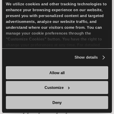
We utilize cookies and other tracking technologies to
الاستخدام في المناخ الرطب
enhance your browsing experience on our website,
present you with personalized content and targeted
الاستخدام في المناخ الجاف
advertisements, analyze our website traffic, and
understand where our visitors come from. You can
manage your cookie preferences through the
الكبح في المناخ الجاف
الكبح في المناخ الرطب
"Customize Cookies" button. You have the right to
change your preferences at any time. For detailed
information about the use of cookies, you can view
ابحث عن وكيل
تعرف على المزيد
the
Cookie Policy
.
Show details
Allow all
SNOWAYS 4
Customize
Deny
تحدى الشتاء - قيادة مريحة وآمنة لسيارات الركوب