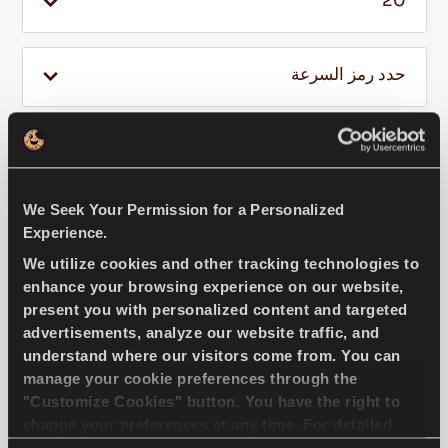
20
حدد رمز السرعة
AR
20
45
255
نصائح للقيادة في الثلج
We Seek Your Permission for a Personalized
اقرأ المزيد
Experience.
COMPETUS H/P3
We utilize cookies and other tracking technologies to
enhance your browsing experience on our website,
present you with personalized content and targeted
advertisements, analyze our website traffic, and
understand where our visitors come from. You can
Competus H/P 3- 4ـ x4 وال(SUV) تجربة القيادة
manage your cookie preferences through the
المثالية للسيارات متعددة الاستخدامات
"Customize Cookies" button. You have the right to
change your preferences at any time. For detailed
information about the use of cookies, you can view