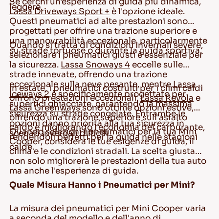
Se cerchi un'esperienza di guida più dinamica,
leggere.
Lassa Driveways Sport +
è l'opzione ideale.
Questi pneumatici ad alte prestazioni sono
progettati per offrire una trazione superiore e
una manovrabilità eccezionale, particolarmente
Quando si tratta di condizioni invernali severe,
su strade tortuose o durante la guida sportiva.
selezionare i pneumatici giusti è essenziale per
la sicurezza.
Lassa Snoways 4
eccelle sulle
strade innevate, offrendo una trazione
eccezionale sulla neve pesante, mentre
Lassa
In estate, i pneumatici costruiti per i climi caldi
Iceways 2
è specificamente progettato per
offrono prestazioni eccezionali.
Lassa Revola
e
superfici ghiacciate, garantendo la massima
Lassa Greenways
sono ottime opzioni estive,
sicurezza su strade congelate. Entrambe le
offrendo una trazione superiore sull'asfalto
opzioni danno priorità alla tua sicurezza in
caldo e migliorando l'economia del carburante,
Quando selezioni i pneumatici per la tua Mini
scenari invernali difficili.
rendendoli perfetti per la guida nelle stagioni
Cooper, considera le tue esigenze di guida, il
calde.
clima e le condizioni stradali. La scelta giusta
non solo migliorerà le prestazioni della tua auto
ma anche l'esperienza di guida.
Quale Misura Hanno i Pneumatici per Mini?
La misura dei pneumatici per Mini Cooper varia
a seconda del modello e dell'anno di