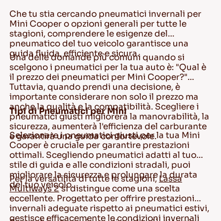
Che tu stia cercando pneumatici invernali per
Mini Cooper o opzioni generali per tutte le
stagioni, comprendere le esigenze del
pneumatico del tuo veicolo garantisce una
guida fluida, efficiente e sicura.
Una delle domande più comuni quando si
scelgono i pneumatici per la tua auto è: "Qual è
il prezzo dei pneumatici per Mini Cooper?"
Tuttavia, quando prendi una decisione, è
importante considerare non solo il prezzo ma
anche la qualità e la compatibilità. Scegliere i
Tipi di Pneumatici per Mini
pneumatici giusti migliorerà la manovrabilità, la
sicurezza, aumenterà l'efficienza del carburante
Selezionare i pneumatici giusti per la tua Mini
e garantirà una guida confortevole.
Cooper è cruciale per garantire prestazioni
ottimali. Scegliendo pneumatici adatti al tuo
stile di guida e alle condizioni stradali, puoi
migliorare la sicurezza e prolungare la durata
Per la versatilità di tutte le stagioni,
Lassa
del tuo veicolo.
Multiways 2
si distingue come una scelta
eccellente. Progettato per offrire prestazioni
invernali adeguate rispetto ai pneumatici estivi,
gestisce efficacemente le condizioni invernali