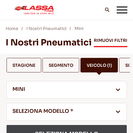
Home
I Nostri Pneumatici
Mini
TUTTI I PNEUMATICI LASSA
I Nostri Pneumatici
RIMUOVI FILTRI
TROVA UN RIVENDITORE
STAGIONE
SEGMENTO
VEICOLO
(1)
SIZ
II BLOG & VIDEO
MINI
VAI CON LASSA!
SELEZIONA MODELLO *
ASSISTENZA & AIUTO