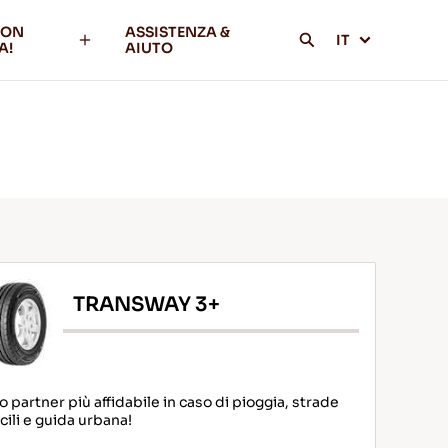
CON
ASSISTENZA &
IT
A!
AIUTO
TRANSWAY 3+
uo partner più affidabile in caso di pioggia, strade
icili e guida urbana!