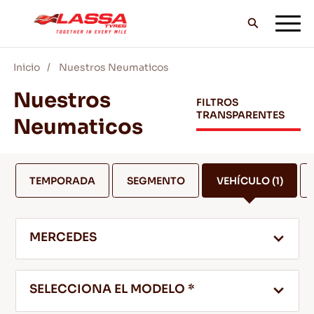
Inicio
Nuestros Neumaticos
TODOS LOS NEUMÁTICOS LASSA
Nuestros
FILTROS
TRANSPARENTES
Neumaticos
DISTRIBUIDORES
TEMPORADA
SEGMENTO
VEHÍCULO
(1)
BLOG Y VIDEOS
MERCEDES
¡VE CON LASSA!
SELECCIONA EL MODELO *
SERVICIO Y AYUDA