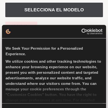
SELECCIONA EL MODELO
ES
MERCEDES
Consejos Para conducir En La Nieve
We Seek Your Permission for a Personalized
COMPETUS H/P3
Experience.
LEER MAS
We utilize cookies and other tracking technologies to
enhance your browsing experience on our website,
present you with personalized content and targeted
Competus H/P 3: lo último en conducción
advertisements, analyze our website traffic, and
urbana para SUV y 4x4.
understand where our visitors come from. You can
manage your cookie preferences through the
"Customize Cookies" button. You have the right to
EV-READY
4X4
VERANO
change your preferences at any time. For detailed
information about the use of cookies, you can view