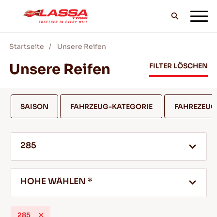
Startseite
Unsere Reifen
ALLE LASSA REIFEN
Unsere Reifen
FILTER LÖSCHEN
FINDE EINEN HANDLER
SAISON
FAHRZEUG-KATEGORIE
FAHREZEU
BLOG & VIDEOS
285
GEH MIT LASSA!
HOHE WÄHLEN *
SERVICE & HILFE
285