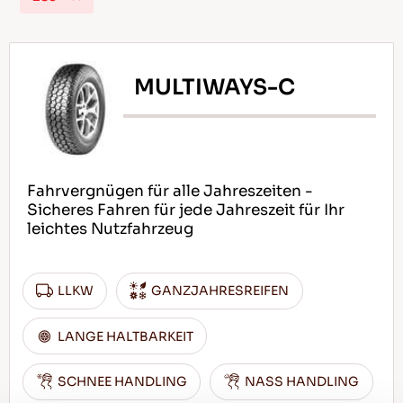
MULTIWAYS-C
DE
Tipps für das Fahren im Schnee
Fahrvergnügen für alle Jahreszeiten -
WEITERLESEN
Sicheres Fahren für jede Jahreszeit für Ihr
leichtes Nutzfahrzeug
LLKW
GANZJAHRESREIFEN
LANGE HALTBARKEIT
SCHNEE HANDLING
NASS HANDLING