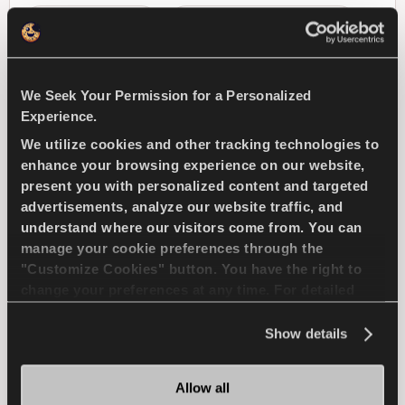
HALTBARKEIT
TROCKEN HANDLING
HÄNDLER FINDEN
MEHR ERFAHREN
We Seek Your Permission for a Personalized
Experience.
We utilize cookies and other tracking technologies to
enhance your browsing experience on our website,
present you with personalized content and targeted
Maxiways 100S
advertisements, analyze our website traffic, and
understand where our visitors come from. You can
manage your cookie preferences through the
"Customize Cookies" button. You have the right to
change your preferences at any time. For detailed
Bringen Sie Ihr Unternehmen voran -
information about the use of cookies, you can view
Maximale Effizienz für Ihr leichtes
the
Cookie Policy
.
Show details
Nutzfahrzeug
Allow all
LLKW
NASS HANDLING