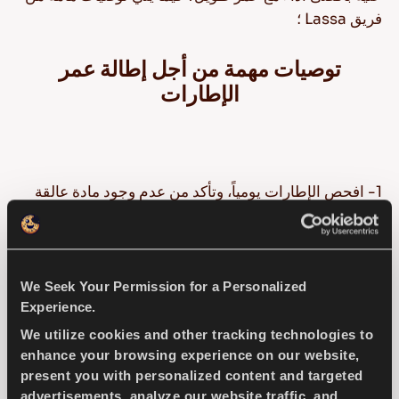
فريق Lassa ؛
توصيات مهمة من أجل إطالة عمر
الإطارات
1- افحص الإطارات يومياً، وتأكد من عدم وجود مادة عالقة
في الإطار وأن هواء الإطار كافٍ ومتوازن.
2- أطلب من شخص مختص/مؤسسة مختصة لفحص
الإطارات مرة واحدة على الأقل شهرياً. تأكد من الحفاظ على
We Seek Your Permission for a Personalized
Experience.
ضغط الإطار بحيث يكون أداؤه مرتفعاً وكما هو متوقع.
We utilize cookies and other tracking technologies to
enhance your browsing experience on our website,
3- تأكد من فحص الإطارات بشكل دقيق قبل رحلة طويلة.
present you with personalized content and targeted
advertisements, analyze our website traffic, and