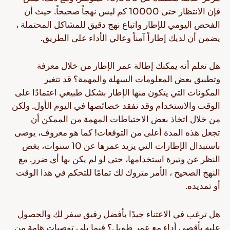
فإن الانتظار حتى 10000 كم ليس نهجاً صحيحاً. حيث أن
الفحص اليومي للإطار واتباع نهج دقيق للمشاكل المحتملة ،
يضمن أن لديك إطاراً آمناً وعالي الأداء على الطريق.
AR
هل تعلم أنه يمكنك إطالة عمر الإطار من خلال معرفة
وتطبيق بعض المعلومات السهلة والمهمة؟ قد تتغير
المكونات التي يتكون منها الإطار بشكل طبيعي اعتمادًا على
نصائح للقيادة في الثلج
الوقت والاستخدام وقد تفقد خصائصها في اليوم الأول. ولكن
اقرأ المزيد
من خلال اتخاذ بعض الاحتياطات المهمة من الممكن أن
تجعل هذه المدة أعلى من التوقعات! كما هو معروف، يوصى
باستبدال الإطارات التي يزيد عمرها عن 10 سنوات، بغض
النظر عن وتيرة استخدامها، حتى لو لم يكن بها أي ضرر. مع
النهج الصحيح ، الأمر متروك لك تمامًا للتحكم في هذا الوقت
أو تمديده.
هل ترغب في الاعتناء جيدًا بأفضل رفيق سفر لك والحصول
عليه بأقصى أداء مع عمر طويل؟ فيما يلي توصيات هامة من