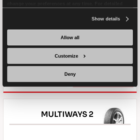
الرباعي 4×4
change your preferences at any time. For detailed
information about the use of cookies, you can view
the
Cookie Policy
.
Show details
4X4
صيف
عمر طويل
Allow all
القيادة على جميع التضاريس
المتانة
الجر على الوحل
الكبح في المناخ الرطب
Customize
Deny
ابحث عن وكيل
تعرف على المزيد
MULTIWAYS 2