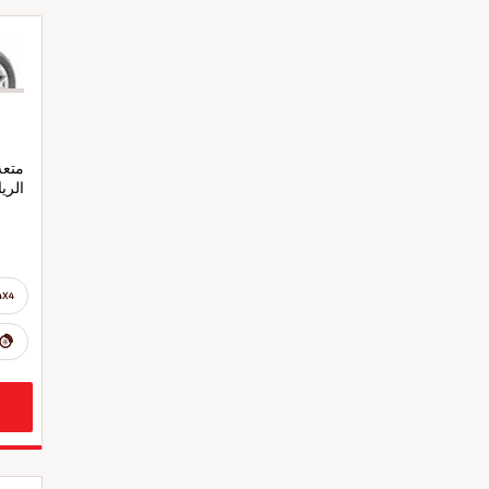
متعة
الري