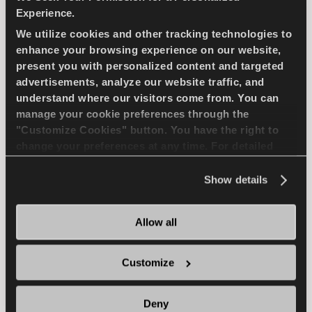
المدمجة
Experience.
We utilize cookies and other tracking technologies to
enhance your browsing experience on our website,
سيارة ركاب
صيف
استخدام طويل الأمد
present you with personalized content and targeted
advertisements, analyze our website traffic, and
كفاءة الوقود
understand where our visitors come from. You can
manage your cookie preferences through the
"Customize Cookies" button. You have the right to
ابحث عن وكيل
تعرف على المزيد
change your preferences at any time. For detailed
information about the use of cookies, you can view
the
Cookie Policy
.
Show details
SNOWAYS 4
Allow all
Customize
تحدى الشتاء - قيادة مريحة وآمنة لسيارات الركوب
Deny