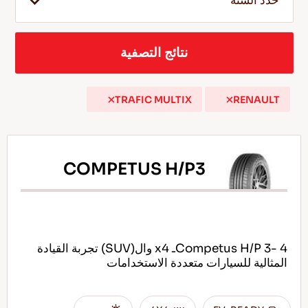
حدد السنة
نتائج التصفية
AR
TRAFIC MULTIX
RENAULT
نصائح للقيادة في الثلج
اقرأ المزيد
COMPETUS H/P3
Competus H/P 3- 4ـ x4 وال(SUV) تجربة القيادة
المثالية للسيارات متعددة الاستخدامات