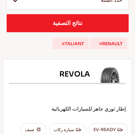
حدد السنة
نتائج التصفية
AR
TALIANT
RENAULT
نصائح للقيادة في الثلج
اقرأ المزيد
REVOLA
إطار ثوري جاهز للسيارات الكهربائية
EV-READY
سيارة ركاب
صيف