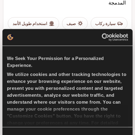
المدمجة
سيارة ركاب
صيف
استخدام طويل الأمد
كفاءة الوقود
We Seek Your Permission for a Personalized
ابحث عن وكيل
تعرف على المزيد
Experience.
We utilize cookies and other tracking technologies to
enhance your browsing experience on our website,
present you with personalized content and targeted
ICEWAYS 2
advertisements, analyze our website traffic, and
understand where our visitors come from. You can
manage your cookie preferences through the
"Customize Cookies" button. You have the right to
change your preferences at any time. For detailed
سيطرة وأمان ممتازان لسيارات الركوب
information about the use of cookies, you can view