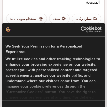
المدمجة
سيارة ركاب
صيف
استخدام طويل الأمد
كفاءة الوقود
We Seek Your Permission for a Personalized
ابحث عن وكيل
تعرف على المزيد
Experience.
We utilize cookies and other tracking technologies to
enhance your browsing experience on our website,
present you with personalized content and targeted
ICEWAYS 2
advertisements, analyze our website traffic, and
understand where our visitors come from. You can
manage your cookie preferences through the
"Customize Cookies" button. You have the right to
change your preferences at any time. For detailed
سيطرة وأمان ممتازان لسيارات الركوب
information about the use of cookies, you can view