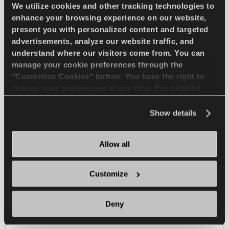
4X4
صيف
عمر طويل
We utilize cookies and other tracking technologies to
enhance your browsing experience on our website,
القيادة على جميع التضاريس
المتانة
present you with personalized content and targeted
advertisements, analyze our website traffic, and
الجر على الوحل
الكبح في المناخ الرطب
understand where our visitors come from. You can
manage your cookie preferences through the
"Customize Cookies" button. You have the right to
change your preferences at any time. For detailed
ابحث عن وكيل
تعرف على المزيد
information about the use of cookies, you can view
the
Cookie Policy
.
Show details
COMPETUS WINTER 2
Allow all
+
Customize
Deny
تحدى الشتاء - قيادة آمنة لسيارات الدفع الرباعي
الرياضية متعددة الاستخدام