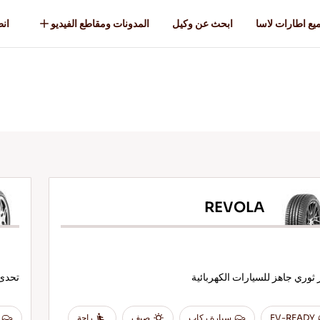
يع اطارات لاسا
ابحث عن وكيل
المدونات ومقاطع الفيديو
انطل
REVOLA
 ثوري جاهز للسيارات الكهربائية
تحدى 
EV-READY
سيارة ركاب
صيف
راحة