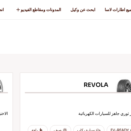
يع اطارات لاسا
ابحث عن وكيل
المدونات ومقاطع الفيديو
انطل
REVOLA
 ثوري جاهز للسيارات الكهربائية
الاخت
EV-READY
سيارة ركاب
صيف
راحة