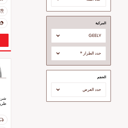
المركبة
GEELY
حدد الطراز *
الحجم
حدد العرض
شريك
ظروف