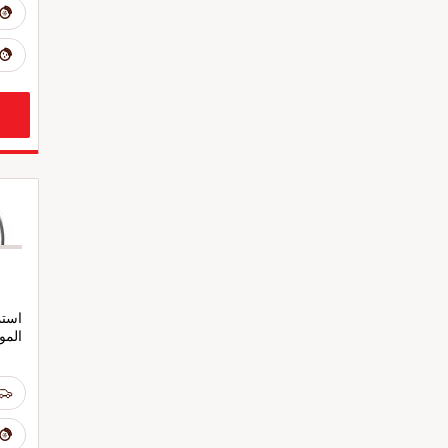
استم
المو