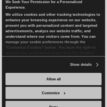
We Seek Your Permission for a Personalized
Experience.
We utilize cookies and other tracking technologies to
الاختيار الطبيعي - الاقتصاد في القيادة لسيارات الركوب
المدمجة
enhance your browsing experience on our website,
present you with personalized content and targeted
advertisements, analyze our website traffic, and
سيارة ركاب
صيف
استخدام طويل الأمد
understand where our visitors come from. You can
manage your cookie preferences through the
"Customize Cookies" button. You have the right to
كفاءة الوقود
change your preferences at any time. For detailed
information about the use of cookies, you can view
the
Cookie Policy
.
Show details
ابحث عن وكيل
تعرف على المزيد
Allow all
ICEWAYS 2
Customize
Deny