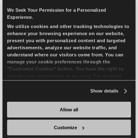
We Seek Your Permission for a Personalized
Experience.
الاختيار الطبيعي - الاقتصاد في القيادة لسيارات الركوب
المدمجة
We utilize cookies and other tracking technologies to
enhance your browsing experience on our website,
present you with personalized content and targeted
سيارة ركاب
صيف
استخدام طويل الأمد
advertisements, analyze our website traffic, and
understand where our visitors come from. You can
manage your cookie preferences through the
كفاءة الوقود
"Customize Cookies" button. You have the right to
change your preferences at any time. For detailed
information about the use of cookies, you can view
ابحث عن وكيل
تعرف على المزيد
the
Cookie Policy
.
Show details
Allow all
SNOWAYS 4
Customize