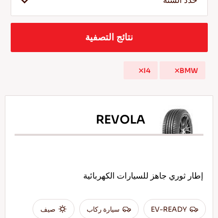
حدد السنة
نتائج التصفية
AR
I4
BMW
نصائح للقيادة في الثلج
اقرأ المزيد
REVOLA
إطار ثوري جاهز للسيارات الكهربائية
EV-READY
سيارة ركاب
صيف