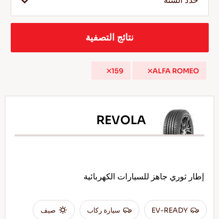
حدد السنة
نتائج التصفية
AR
159
ALFA ROMEO
نصائح للقيادة في الثلج
اقرأ المزيد
REVOLA
إطار ثوري جاهز للسيارات الكهربائية
EV-READY
سيارة ركاب
صيف