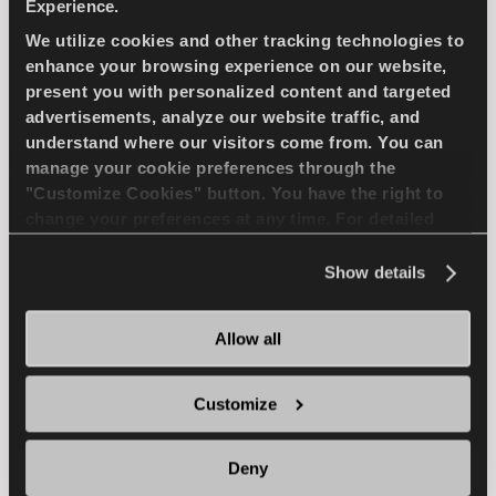
Experience.
المدمجة
We utilize cookies and other tracking technologies to
enhance your browsing experience on our website,
سيارة ركاب
صيف
استخدام طويل الأمد
present you with personalized content and targeted
advertisements, analyze our website traffic, and
كفاءة الوقود
understand where our visitors come from. You can
manage your cookie preferences through the
"Customize Cookies" button. You have the right to
change your preferences at any time. For detailed
ابحث عن وكيل
تعرف على المزيد
information about the use of cookies, you can view
the
Cookie Policy
.
Show details
Allow all
ICEWAYS 2
Customize
Deny
سيطرة وأمان ممتازان لسيارات الركوب