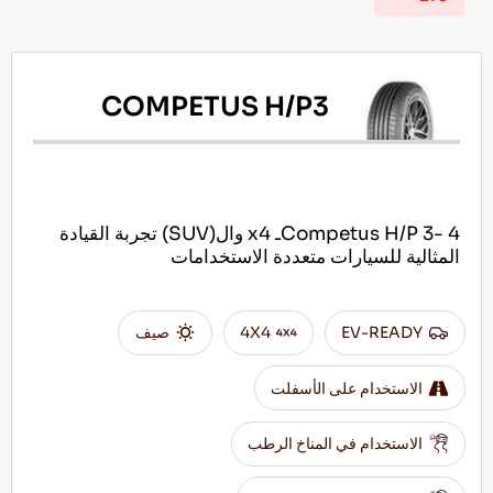
COMPETUS H/P3
AR
نصائح للقيادة في الثلج
Competus H/P 3- 4ـ x4 وال(SUV) تجربة القيادة
اقرأ المزيد
المثالية للسيارات متعددة الاستخدامات
EV-READY
4X4
صيف
الاستخدام على الأسفلت
الاستخدام في المناخ الرطب