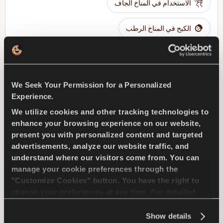
الاستخدام في المناخ الجاف
الكبح في المناخ الرطب
ابحث عن وكيل
تعرف على المزيد
We Seek Your Permission for a Personalized
Experience.
We utilize cookies and other tracking technologies to
SNOWAYS 4
enhance your browsing experience on our website,
present you with personalized content and targeted
advertisements, analyze our website traffic, and
understand where our visitors come from. You can
manage your cookie preferences through the
تحدى الشتاء - قيادة مريحة وآمنة لسيارات الركوب
"Customize Cookies" button. You have the right to
change your preferences at any time. For detailed
information about the use of cookies, you can view
سيارة ركاب
شتاء
الاستخدام في الثلج
the
Cookie Policy
.
Show details