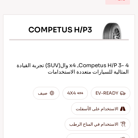
COMPETUS H/P3
AR
نصائح للقيادة في الثلج
Competus H/P 3- 4ـ x4 وال(SUV) تجربة القيادة
اقرأ المزيد
المثالية للسيارات متعددة الاستخدامات
EV-READY
4X4
صيف
الاستخدام على الأسفلت
الاستخدام في المناخ الرطب